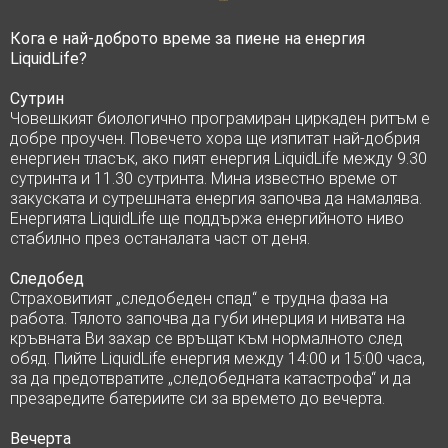
Кога е най-доброто време за пиене на енергия
LiquidLife?
Сутрин
Човешкият биологично програмиран циркаден ритъм е
добре проучен.
Повечето хора ще изпитат най-добрия
енергиен тласък, ако пият енергия LiquidLife между 9.30
сутринта и 11.30 сутринта.
Мина известно време от
закуската и сутрешната енергия започва да намалява.
Енергията LiquidLife ще поддържа енергийното ниво
стабилно през останалата част от деня.
Следобед
Страховитият „следобеден спад“ е трудна фаза на
работа.
Тялото започва да губи инерция и нивата на
кръвната Ви захар се връщат към нормалното след
обяд.
Пийте LiquidLife енергия между 14:00 и 15:00 часа,
за да предотвратите „следобедната катастрофа“ и да
презаредите батериите си за времето до вечерта.
Вечерта