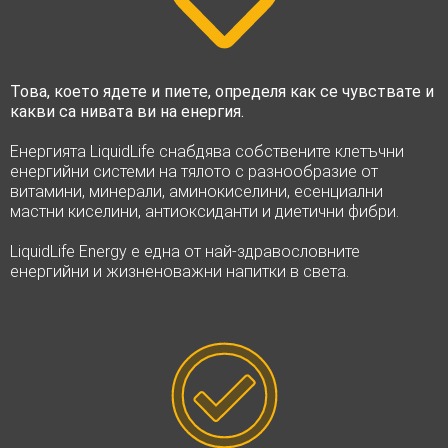
Това, което ядете и пиете, определя как се чувствате и
какви са нивата ви на енергия.
Енергията LiquidLife снабдява собствените клетъчни
енергийни системи на тялото с разнообразие от
витамини, минерали, аминокиселини, есенциални
мастни киселини, антиоксиданти и диетични фибри.
LiquidLife Energy е една от най-здравословните
енергийни и жизненоважни напитки в света.