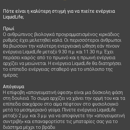
Πότε είναι η καλύτερη στιγμή για να πιείτε ενέργεια
LiquidLife;
Πρωί
Ο ανθρώπινος βιολογικά προγραμματισμένος κιρκάδιος
ρυθμός έχει μελετηθεί καλά.
Οι περισσότεροι άνθρωποι
θα βιώσουν την καλύτερη ενεργειακή ώθηση εάν πίνουν
ενέργεια LiquidLife μεταξύ 9.30 π.μ. και 11.30 π.μ.
Έχει
περάσει καιρός από το πρωινό και η πρωινή ενέργεια
αρχίζει να μειώνεται.
Η ενέργεια LiquidLife θα διατηρήσει
το επίπεδο ενέργειας σταθερό για το υπόλοιπο της
ημέρας.
Απόγευμα
Η επίφοβη «απογευματινή ύφεση» είναι μια δύσκολη φάση
στη δουλειά.
Το σώμα αρχίζει να χάνει την ορμή του και τα
επίπεδα σακχάρου στο αίμα πέφτουν στο φυσιολογικό
μετά το μεσημεριανό γεύμα.
Πίνετε ενέργεια LiquidLife
μεταξύ 2 μ.μ. και 3 μ.μ. για να αποφύγετε την «απογευματινή
συντριβή» και επαναφορτίστε τις μπαταρίες σας για το
διάστημα μέχρι το βράδυ.