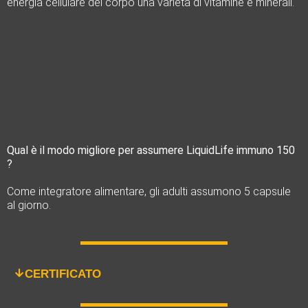
energia cellulare del corpo una varietà di vitamine e minerali.
Qual è il modo migliore per assumere LiquidLife immuno
150
?
Come integratore alimentare, gli adulti assumono 5 capsule
al giorno.
CERTIFICATO