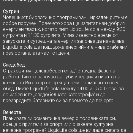
Сутрин
Човешкият биологично програмиран циркаден ритъм е
добре проучен.
Повечето хора ще изпитат най-добрия
енергиен тласък, когато пият LiquidLife cola между 9:30
сутринта и 11:30 сутринта.
Мина известно време от
закуската и сутрешната енергия започва да намалява.
LiquidLife cola ще поддържа енергийните нива стабилни
през останалата част от деня.
Следобед
Страховитият „следобеден спад“ е трудна фаза на
работа.
Тялото започва да губи инерция и нивата на
кръвната Ви захар се връщат към нормалното след
обяд.
Пийте LiquidLife cola между 14:00 и 15:00 часа, за
да избегнете „следобедната катастрофа“ и да
презаредите батериите си за времето до вечерта.
Вечерта
Планирате ли романтична вечер с половинката си,
среща с приятели за спорт или очаквате културна
вечерна програма? LiquidLife cola ще ви даде силата да