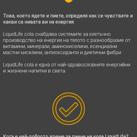
Това, което ядете и пиете, определя как се чувствате и
какви са нивата ви на енергия.
LiquidLife cola снабдява системите за клетъчно
производство на енергия на тялото с разнообразие от
витамини, минерали, аминокиселини, есенциални
мастни киселини, антиоксиданти и диетични фибри.
LiquidLife cola е една от най-здравословните енергийни
и жизнени напитки в света.
Кога е най-доброто време за пиене на кола LiquidLife?