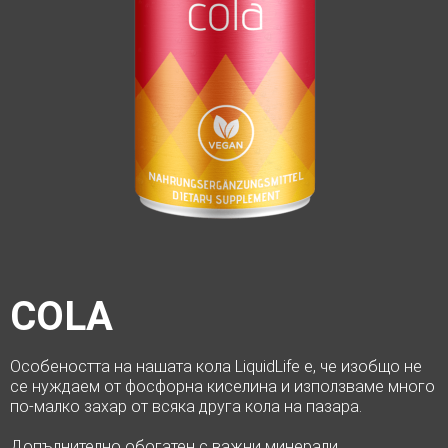
COLA
Особеността на нашата кола LiquidLife е, че изобщо не
се нуждаем от фосфорна киселина и използваме много
по-малко захар от всяка друга кола на пазара.
Допълнително обогатен с важни минерали,