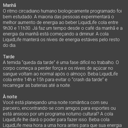
Manhã
O ritmo circadiano humano biologicamente programado foi
bem estudado.
A maioria das pessoas experimentará o
melhor aumento de energia ao beber LiquidLife cola entre
9h30 e 11h30.
Já faz um tempo desde o café da manhã e a
energia da manhã está começando a diminuir.
A cola
LiquidLife manterá os níveis de energia estáveis pelo resto
do dia.
Tarde
A temida “queda da tarde” é uma fase difícil no trabalho.
O
corpo começa a perder força e os níveis de açúcar no
sangue voltam ao normal após o almoço.
Beba LiquidLife
cola entre 14h e 15h para evitar o “crash da tarde” e
recarregar as baterias até a noite.
À noite
Você está planejando uma noite romântica com seu
parceiro, encontrando-se com amigos para esportes ou
está ansioso por um programa noturno cultural? A cola
LiquidLife lhe dará o poder para fazer isso. Beba cola
LiquidLife meia hora a uma hora antes para que sua energia