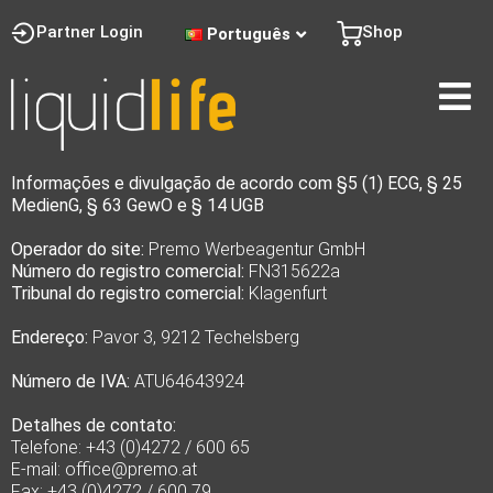
Partner Login
Shop
Português
Informações e divulgação de acordo com §5 (1) ECG, § 25
MedienG, § 63 GewO e § 14 UGB
Operador do site:
Premo Werbeagentur GmbH
Número do registro comercial:
FN315622a
Tribunal do registro comercial:
Klagenfurt
Endereço:
Pavor 3, 9212 Techelsberg
Número de IVA:
ATU64643924
Detalhes de contato:
Telefone: +43 (0)4272 / 600 65
E-mail: office@premo.at
Fax: +43 (0)4272 / 600 79