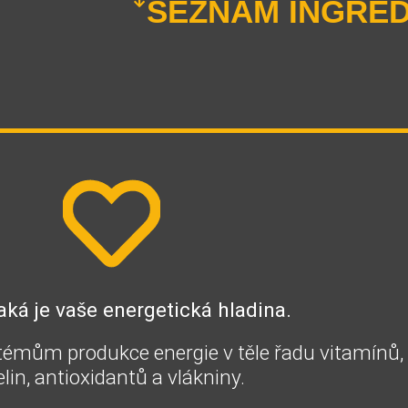
SEZNAM INGRED
a jaká je vaše energetická hladina.
témům produkce energie v těle řadu vitamínů,
in, antioxidantů a vlákniny.