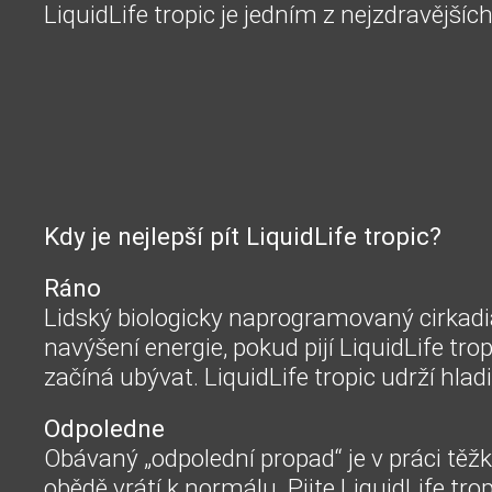
LiquidLife tropic je jedním z nejzdravějšíc
Kdy je nejlepší pít LiquidLife tropic?
Ráno
Lidský biologicky naprogramovaný cirkad
navýšení energie, pokud pijí LiquidLife tro
začíná ubývat.
LiquidLife tropic udrží hlad
Odpoledne
Obávaný „odpolední propad“ je v práci těž
obědě vrátí k normálu.
Pijte LiquidLife tro