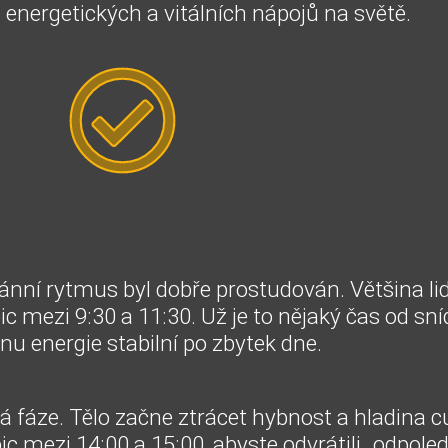
h energetických a vitálních nápojů na světě.
iánní rytmus byl dobře prostudován.
Většina lid
pic mezi 9:30 a 11:30.
Už je to nějaký čas od sn
inu energie stabilní po zbytek dne.
ká fáze.
Tělo začne ztrácet hybnost a hladina cu
pic mezi 14:00 a 15:00, abyste odvrátili „odpole