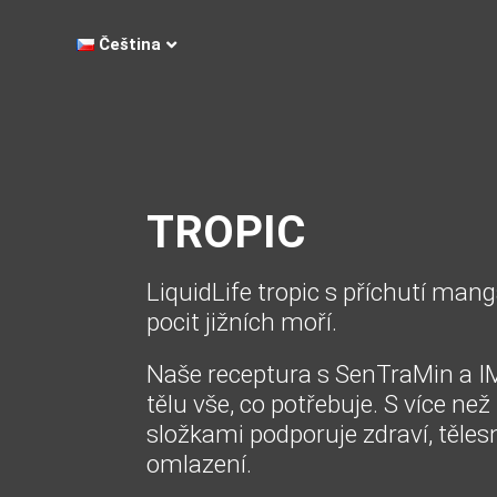
Čeština
TROPIC
LiquidLife tropic s příchutí ma
pocit jižních moří.
Naše receptura s SenTraMin a
tělu vše, co potřebuje.
S více ne
složkami podporuje zdraví, těle
omlazení.