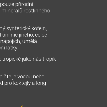
pouze přírodní
h minerálů rostlinného
ný syntetický kofein,
l ani nic jiného, co se
 nápojích, umělá
ní látky.
 tropickě jako náš tropik
doplňte je vodou nebo
d pro koktejly a long