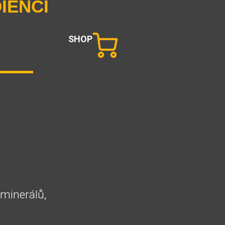
IENCÍ
SHOP
 minerálů,