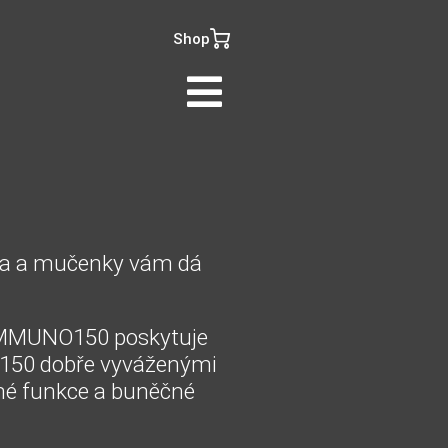
Shop
nga a mučenky vám dá
 IMMUNO150 poskytuje
ž 150 dobře vyváženými
sné funkce a buněčné