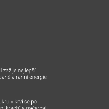
í zažije nejlepší
ídaně a ranní energie
kru v krvi se po
dní krach“ a načerpali