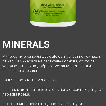
MINERALS
Минералните капсули LiquidLife осигуряват комбинация
от над 70 минерала на растителна основа, които се
усвояват много по-добре от металните минерали,
извлечени от скали.
Нашите растителни минерали…
… са внимателно извлечени от много стари находища от
периода Креда.
… отговарят на тези в плодовете и зеленчуците.