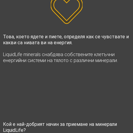
Това, което ядете и пиете, определя как се чувствате и
какви са нивата ви на енергия.
LiquidLife minerals снабдява собствените клетъчни
енергийни системи на тялото с различни минерали.
Кой е най-добрият начин за приемане на минерали
LiquidLife?