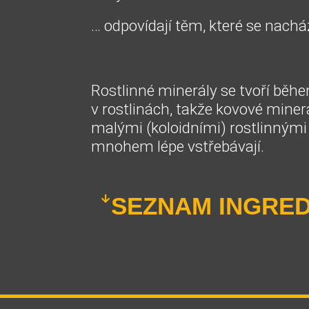
… odpovídají těm, které se nacház
Rostlinné minerály se tvoří běh
v rostlinách, takže kovové minerá
malými (koloidními) rostlinnými 
mnohem lépe vstřebávají.
SEZNAM INGRED