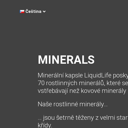
Čeština
MINERALS
Minerální kapsle LiquidLife posk
70 rostlinných minerálů, které 
vstřebávají než kovové minerály 
Naše rostlinné minerály…
… jsou šetrně těženy z velmi star
křídy.