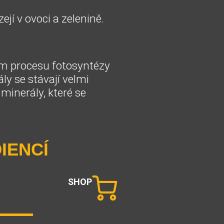
ejí v ovoci a zelenině.
em procesu fotosyntézy
ly se stávají velmi
minerály, které se
IENCÍ
SHOP