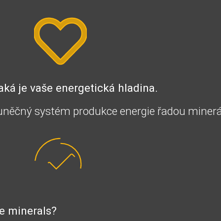
a jaká je vaše energetická hladina.
 buněčný systém produkce energie řadou minerá
fe minerals?