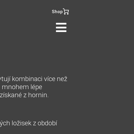
Shop
ytují kombinaci více než
se mnohem lépe
získané z hornin.
ých ložisek z období