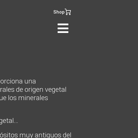
Shop
porciona una
ales de origen vegetal
e los minerales
getal…
ósitos muy antiguos del