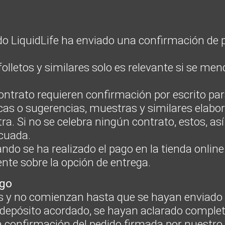
do LiquidLife ha enviado una confirmación de p
folletos y similares solo es relevante si se m
ontrato requieren confirmación por escrito para
icas o sugerencias, muestras y similares elabo
ra. Si no se celebra ningún contrato, estos, a
cuada.
ndo se ha realizado el pago en la tienda online
ente sobre la opción de entrega.
sgo
s y no comienzan hasta que se hayan enviado t
n depósito acordado, se hayan aclarado comple
la confirmación del pedido firmada por nuestro 