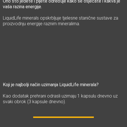
Ono što jedete i pijete određuje kako se osjećate i kakva je
vaša razina energije.
LiquidLife minerals opskrbljuje tjelesne stanične sustave za
proizvodnju energije raznim mineralima.
Koji je najbolji način uzimanja LiquidLife minerala?
Kao dodatak prehrani odrasli uzimaju 1 kapsulu dnevno uz
svaki obrok (3 kapsule dnevno).